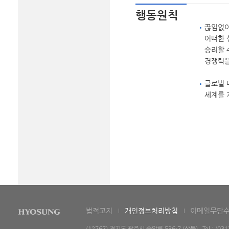
행동원칙
끊임없이
어떠한 
승리할 
경쟁력을
글로벌 
세계를 
법적고지
개인정보처리방침
이메일무단
(12767) 경기도 광주시 순암로 536-7 (삼동) Tel : (031